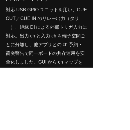
対応 USB GPIO ユニットを用い、CUE
OUT／CUE IN のリレー出力（タリ
ー）、絶縁 DI による外部トリガ入力に
対応。出力 ch と入力 ch を端子空間ご
とに分離し、他アプリとの ch 予約・
衝突警告で同一ボードの共存運用を安
全化しました。GUI から ch マップを
設定・保存できます。
信号フロー