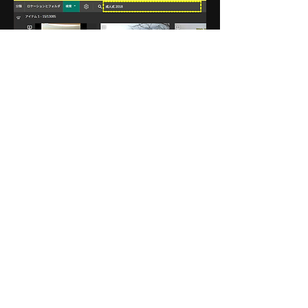
【LTOアーカイブの信頼】
30年先も「取り出せる」安心。棚1
つ分のデータを、片手サイズに。
保存先は、世界中の放送局やクラウ
ドベンダーが信頼を寄せるLTOテー
プ。
圧倒的な寿命と容量： 30年以上の長
寿命と、1巻最大18TB（LTO-9）の
巨大容量。
ランサムウェア対策： オフライン保
管により、サイバー攻撃から物理的
に遮断。
省スペース化： 部屋を埋め尽くす